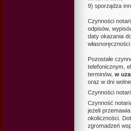
9) sporządza in
Czynności notar
odpisów, wypisó
daty okazania d
własnoręcznośc
Pozostałe czynn
telefonicznym, e
terminów,
w uza
oraz w dni wolne
Czynności notar
Czynność notar
jeżeli przemawia
okoliczności. Do
zgromadzeń wspól