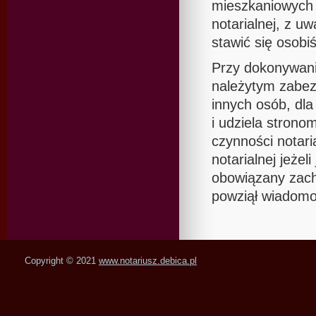
mieszkaniowych o
notarialnej, z u
stawić się osobiś
Przy dokonywani
należytym zabez
innych osób, dl
i udziela stron
czynności notari
notarialnej jeżel
obowiązany zach
powziął wiadomo
Copyright © 2021
www.notariusz.debica.pl