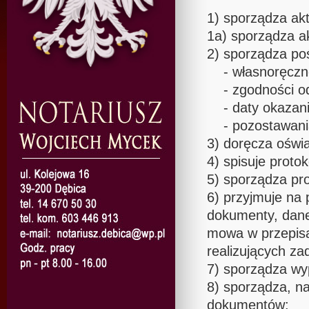
1) sporządza akt
1a) sporządza ak
2) sporządza po
- własnoręczno
- zgodności odp
- daty okazani
- pozostawania 
3) doręcza oświ
4) spisuje protok
5) sporządza pro
6) przyjmuje na 
dokumenty, dane
mowa w przepisa
realizujących za
7) sporządza wy
8) sporządza, na
dokumentów;