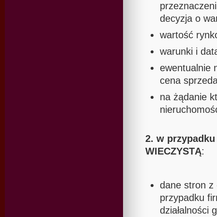
przeznaczeni
decyzja o w
wartość rynk
warunki i dat
ewentualnie 
cena sprzeda
na żądanie k
nieruchomośc
2. w przypad
WIECZYSTĄ
:
dane stron z
przypadku fi
działalności