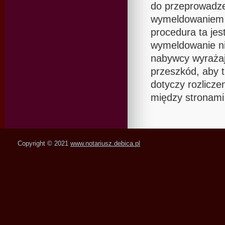
do przeprowadze
wymeldowaniem os
procedura ta je
wymeldowanie ni
nabywcy wyrażaj
przeszkód, aby t
dotyczy rozlicze
między stronami 
Copyright © 2021
www.notariusz.debica.pl