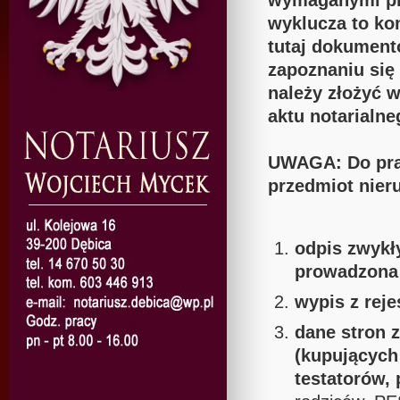
wymaganymi pr
wyklucza to ko
tutaj dokumentó
zapoznaniu się
należy złożyć 
aktu notarialne
UWAGA: Do prak
przedmiot nier
odpis zwykły
prowadzona 
wypis z reje
dane stron 
(kupujących
testatorów, 