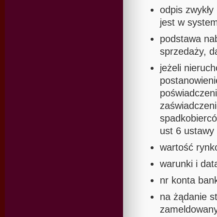
odpis zwykły 
jest w system
podstawa naby
sprzedaży, d
jeżeli nieru
postanowieni
poświadczeni
zaświadczeni
spadkobiercó
ust 6 ustawy
wartość rynk
warunki i dat
nr konta ban
na żądanie st
zameldowany