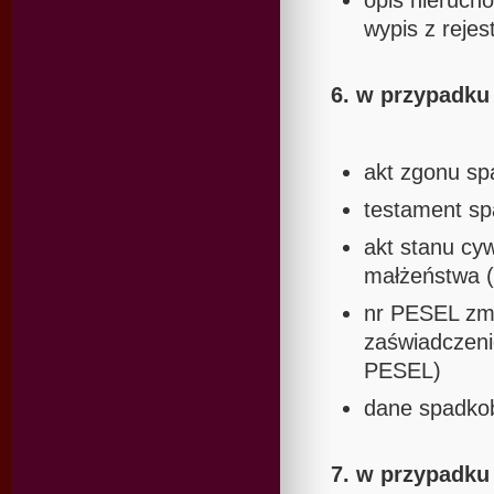
opis nierucho
wypis z reje
6. w przypadk
akt zgonu s
testament sp
akt stanu cy
małżeństwa (
nr PESEL zma
zaświadczeni
PESEL)
dane spadkob
7. w przypad