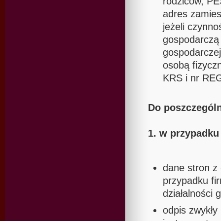
rodziców, PE
adres zamies
jeżeli czynno
gospodarczą t
gospodarczej,
osobą fizyczn
KRS i nr RE
Do poszczególn
1. w przypadk
dane stron z
przypadku fi
działalności
odpis zwykły 