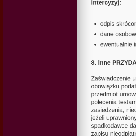
intercyzy)
:
odpis skróco
dane osobow
ewentualnie 
8. inne PRZY
Zaświadczenie u
obowiązku podat
przedmiot umowy
polecenia testa
zasiedzenia, nie
jeżeli uprawnion
spadkodawcę dar
zapisu nieodpłat