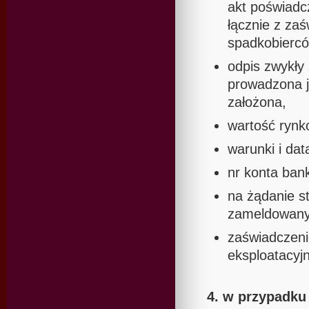
akt poświadc
łącznie z za
spadkobierc
odpis zwykły 
prowadzona je
założona,
wartość rynk
warunki i dat
nr konta ban
na żądanie st
zameldowany
zaświadczenie
eksploatacyj
4. w przypadk