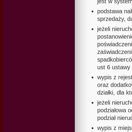
jest w system
podstawa naby
sprzedaży, d
jeżeli nieru
postanowieni
poświadczeni
zaświadczeni
spadkobiercó
ust 6 ustawy
wypis z rejes
oraz dodatko
działki, dla 
jeżeli nieru
podziałowa o
podział nier
wypis z miej