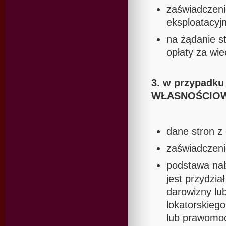
zaświadczenie
eksploatacyj
na żądanie s
opłaty za wi
3. w przypad
WŁASNOŚCIOW
dane stron z
zaświadczenie
podstawa nab
jest przydzia
darowizny lu
lokatorskieg
lub prawomoc