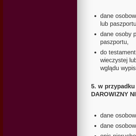
dane osobow
lub paszportu
dane osoby p
paszportu,
do testament
wieczystej lu
wglądu wypis 
5. w przypad
DAROWIZNY N
dane osobow
dane osobowe